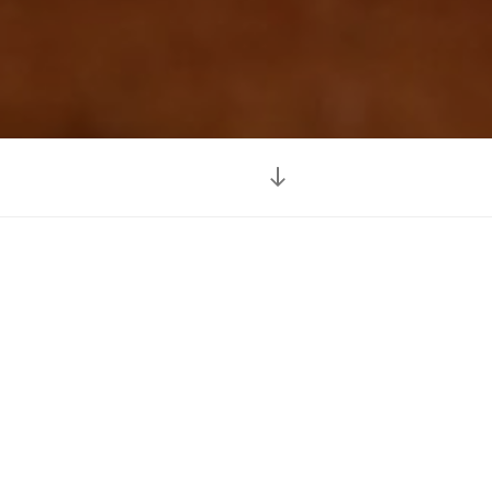
本
文
ま
で
ス
ク
ロ
ー
ル