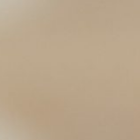
コ
ン
テ
ン
ツ
へ
ス
キ
ッ
プ